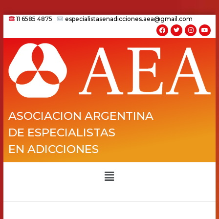
11 6585 4875
especialistasenadicciones.aea@gmail.com
ASOCIACION ARGENTINA
DE ESPECIALISTAS
EN ADICCIONES