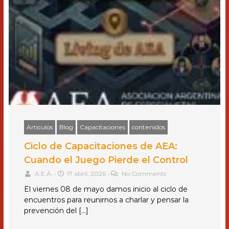
Articulos
Blog
Capacitaciones
contenidos
Ciclo de Capacitaciones de AEA:
Cuando el Juego Pierde el Control
A.E.A.
•
17 abril, 2026
•
No Comments
El viernes 08 de mayo damos inicio al ciclo de
encuentros para reunirnos a charlar y pensar la
prevención del […]