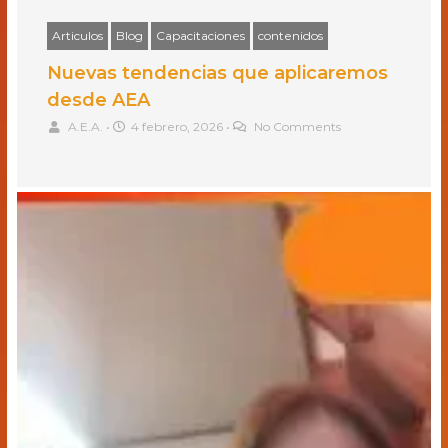
Articulos
Blog
Capacitaciones
contenidos
Nuevas tendencias que aplicaremos
desde AEA
A.E.A.
•
4 febrero, 2026
•
No Comments