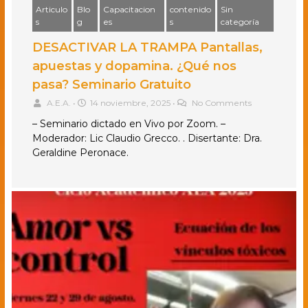
Articulo
Blo
Capacitacion
contenido
Sin
s
g
es
s
categoría
DESACTIVAR LA TRAMPA Pantallas,
apuestas y dopamina. ¿Qué nos
pasa? Seminario Gratuito
A.E.A.
•
14 noviembre, 2025
•
No Comments
– Seminario dictado en Vivo por Zoom. –
Moderador: Lic Claudio Grecco. . Disertante: Dra.
Geraldine Peronace.