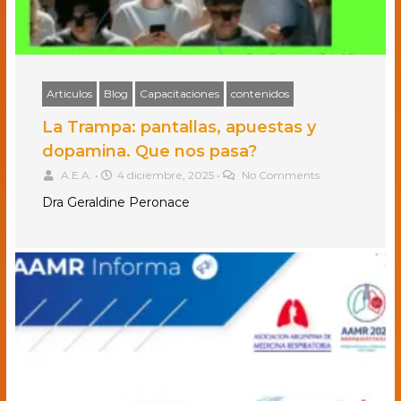
Articulos
Blog
Capacitaciones
contenidos
La Trampa: pantallas, apuestas y
dopamina. Que nos pasa?
A.E.A.
•
4 diciembre, 2025
•
No Comments
Dra Geraldine Peronace