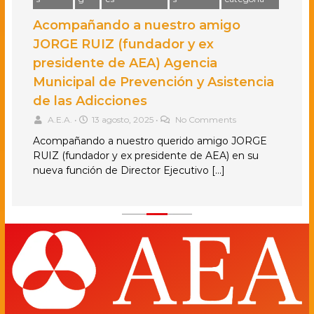
Acompañando a nuestro amigo
JORGE RUIZ (fundador y ex
presidente de AEA) Agencia
Municipal de Prevención y Asistencia
de las Adicciones
A.E.A.
•
13 agosto, 2025
•
No Comments
Acompañando a nuestro querido amigo JORGE
RUIZ (fundador y ex presidente de AEA) en su
nueva función de Director Ejecutivo […]