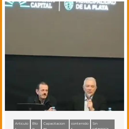
Articulo
Blo
Capacitacion
contenido
Sin
s
g
es
s
categoría