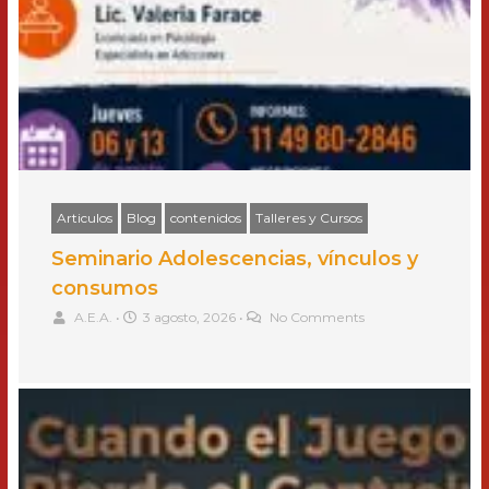
Articulos
Blog
contenidos
Talleres y Cursos
Seminario Adolescencias, vínculos y
consumos
A.E.A.
•
3 agosto, 2026
•
No Comments