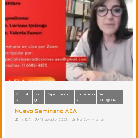
Articulo
Blo
Capacitacion
contenido
Sin
s
g
es
s
categoría
Nuevo Seminario AEA
A.E.A.
•
13 agosto, 2025
•
No Comments