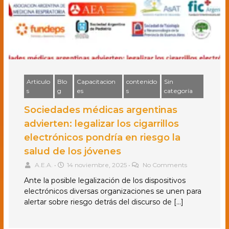
Articulo
Blo
Capacitacion
contenido
Sin
s
g
es
s
categoría
Sociedades médicas argentinas
advierten: legalizar los cigarrillos
electrónicos pondría en riesgo la
salud de los jóvenes
A.E.A.
•
14 noviembre, 2025
•
No Comments
Ante la posible legalización de los dispositivos
electrónicos diversas organizaciones se unen para
alertar sobre riesgo detrás del discurso de […]