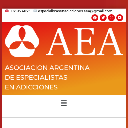
11 6585 4875
especialistasenadicciones.aea@gmail.com
ASOCIACION ARGENTINA
DE ESPECIALISTAS
EN ADICCIONES