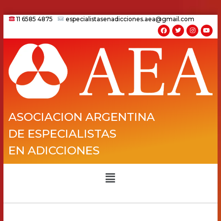
11 6585 4875
especialistasenadicciones.aea@gmail.com
ASOCIACION ARGENTINA
DE ESPECIALISTAS
EN ADICCIONES