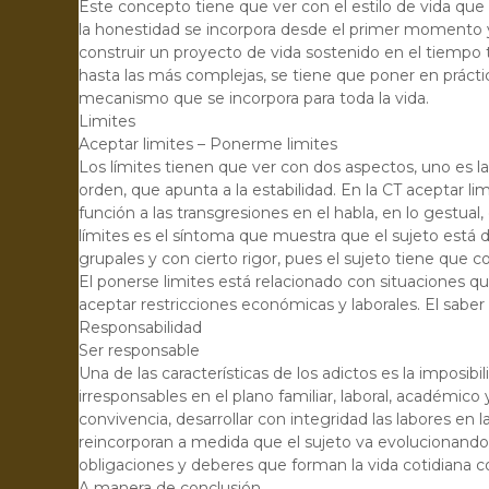
Este concepto tiene que ver con el estilo de vida que
la honestidad se incorpora desde el primer momento y
construir un proyecto de vida sostenido en el tiempo
hasta las más complejas, se tiene que poner en práctica
mecanismo que se incorpora para toda la vida.
Limites
Aceptar limites – Ponerme limites
Los límites tienen que ver con dos aspectos, uno es la
orden, que apunta a la estabilidad. En la CT aceptar l
función a las transgresiones en el habla, en lo gestual,
límites es el síntoma que muestra que el sujeto está 
grupales y con cierto rigor, pues el sujeto tiene que
El ponerse limites está relacionado con situaciones qu
aceptar restricciones económicas y laborales. El saber
Responsabilidad
Ser responsable
Una de las características de los adictos es la imposi
irresponsables en el plano familiar, laboral, académico
convivencia, desarrollar con integridad las labores en 
reincorporan a medida que el sujeto va evolucionando 
obligaciones y deberes que forman la vida cotidiana c
A manera de conclusión…