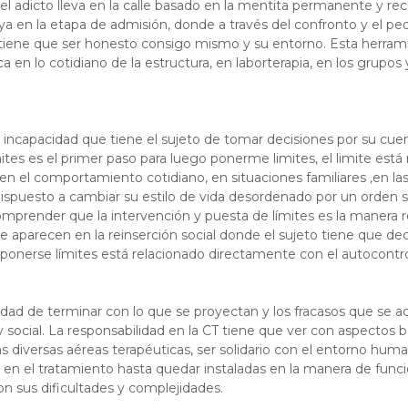
 el adicto lleva en la calle basado en la mentita permanente y re
a en la etapa de admisión, donde a través del confronto y el pe
 tiene que ser honesto consigo mismo y su entorno. Esta herrami
 en lo cotidiano de la estructura, en laborterapia, en los grupos y
 incapacidad que tiene el sujeto de tomar decisiones por su cuent
imites es el primer paso para luego ponerme limites, el limite est
 en el comportamiento cotidiano, en situaciones familiares ,en las 
dispuesto a cambiar su estilo de vida desordenado por un orden s
 comprender que la intervención y puesta de límites es la manera 
e aparecen en la reinserción social donde el sujeto tiene que deci
 ponerse límites está relacionado directamente con el autocontro
bilidad de terminar con lo que se proyectan y los fracasos que se 
 y social. La responsabilidad en la CT tiene que ver con aspectos 
las diversas aéreas terapéuticas, ser solidario con el entorno hum
en el tratamiento hasta quedar instaladas en la manera de funci
on sus dificultades y complejidades.