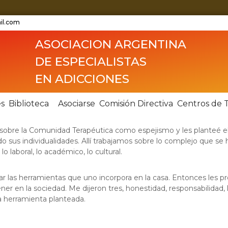
il.com
ASOCIACION ARGENTINA
DE ESPECIALISTAS
EN ADICCIONES
es
Biblioteca
Asociarse
Comisión Directiva
Centros de 
 sobre la Comunidad Terapéutica como espejismo y les planteé el
ndo sus individualidades. Allí trabajamos sobre lo complejo que se
 lo laboral, lo académico, lo cultural.
ar las herramientas que uno incorpora en la casa. Entonces les
r en la sociedad. Me dijeron tres, honestidad, responsabilidad, l
a herramienta planteada.