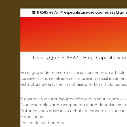
☎ 11 6585 4875 ✉
especialistasenadicciones.aea@gma
Inicio
¿Que es AEA?
Blog
Capacitacion
En el grupo de reinserción social comente un artículo
convivencia en el afuera con la presión social invadie
estructura de la CT en lo cotidiano, lo familiar, lo barrial,
Y aparecieron interesantes reflexiones sobre cómo us
fundamentales que incorporaron y que deberían sostene
Entonces nos pusimos a debatir y conceptualizar cad
Honestidad
Deseo de ser honesto