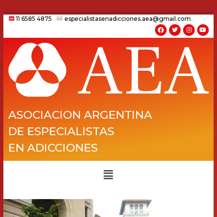
11 6585 4875
especialistasenadicciones.aea@gmail.com
ASOCIACION ARGENTINA
DE ESPECIALISTAS
EN ADICCIONES