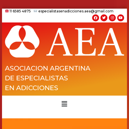
11 6585 4875
especialistasenadicciones.aea@gmail.com
ASOCIACION ARGENTINA
DE ESPECIALISTAS
EN ADICCIONES