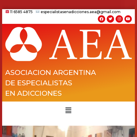
11 6585 4875
especialistasenadicciones.aea@gmail.com
ASOCIACION ARGENTINA
DE ESPECIALISTAS
EN ADICCIONES