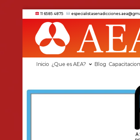
11 6585 4875
especialistasenadicciones.aea@gm
Inicio
¿Que es AEA?
Blog
Capacitacio