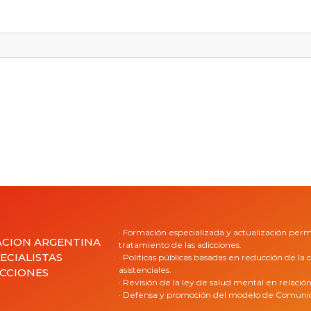
· Formación especializada y actualización per
ACION ARGENTINA
tratamiento de las adicciones.
ECIALISTAS
· Politicas públicas basadas en reducción de l
asistenciales.
ICCIONES
· Revisión de la ley de salud mental en relació
· Defensa y promoción del modelo de Comunida