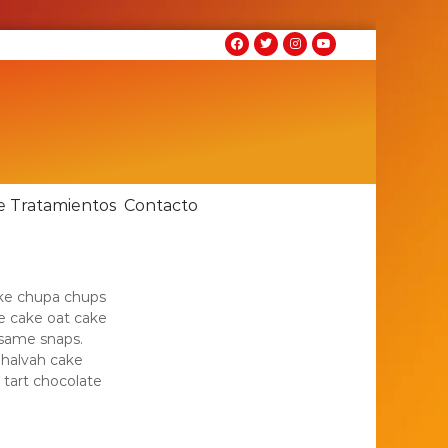
e Tratamientos
Contacto
ake chupa chups
e cake oat cake
esame snaps.
 halvah cake
 tart chocolate