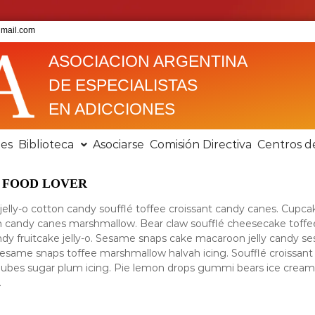
gmail.com
ASOCIACION ARGENTINA
DE ESPECIALISTAS
EN ADICCIONES
nes
Biblioteca
Asociarse
Comisión Directiva
Centros d
 FOOD LOVER
 jelly-o cotton candy soufflé toffee croissant candy canes. Cupc
m candy canes marshmallow. Bear claw soufflé cheesecake toffe
ndy fruitcake jelly-o. Sesame snaps cake macaroon jelly candy s
ame snaps toffee marshmallow halvah icing. Soufflé croissant
jujubes sugar plum icing. Pie lemon drops gummi bears ice cream
.