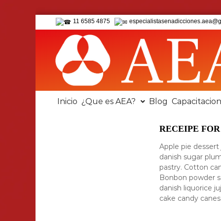
11 6585 4875
especialistasenadicciones.aea@
Inicio
¿Que es AEA?
Blog
Capacitacio
RECEIPE FOR
Apple pie dessert
danish sugar plu
pastry. Cotton ca
Bonbon powder ses
danish liquorice 
cake candy canes